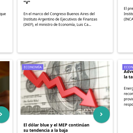
"V"
El pr
 que
En el marco del Congreso Buenos Aires del
Insti
Instituto Argentino de Ejecutivos de Finanzas
(INCA
(IAEF), el ministro de Economía, Luis Ca...
ECONOMÍA
ECON
Adve
la t
Energ
recom
provi
respo
El dólar blue y el MEP continúan
su tendencia a la baja